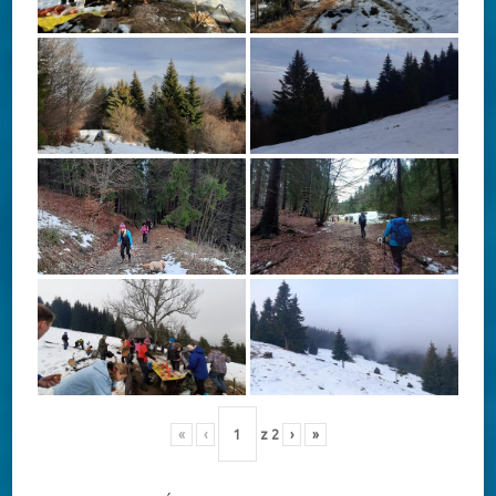
«
‹
z
2
›
»