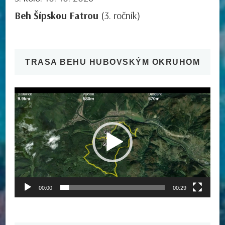
Beh Šípskou Fatrou
(3. ročník)
TRASA BEHU HUBOVSKÝM OKRUHOM
Video
prehrávač
00:00
00:29