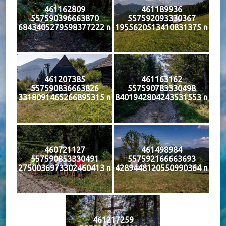
461162809
461189936
557590396663870
557592093330367
6843405279598377222 n
1955620513410831375 n
461207385
461163162
557590836663826
557590783330498
3318091465266895315 n
8401942804243531553 n
460721127
461498984
557590853330491
557592166663693
2750036973302460413 n
4289448120550990364 n
461217259