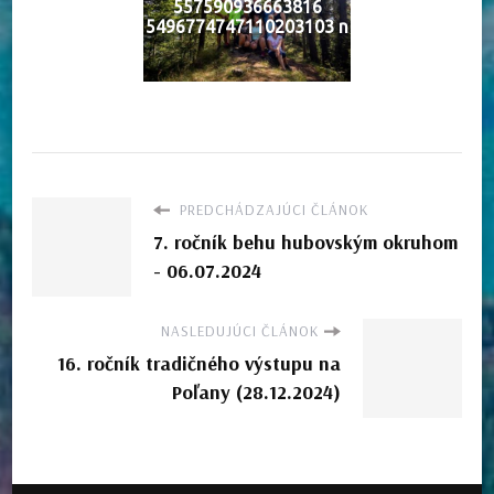
557590936663816
5496774747110203103 n
PREDCHÁDZAJÚCI ČLÁNOK
7. ročník behu hubovským okruhom
- 06.07.2024
NASLEDUJÚCI ČLÁNOK
16. ročník tradičného výstupu na
Poľany (28.12.2024)