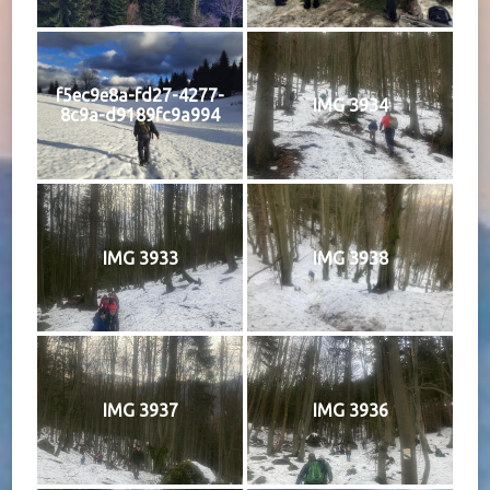
f5ec9e8a-fd27-4277-
IMG 3934
8c9a-d9189fc9a994
IMG 3933
IMG 3938
IMG 3937
IMG 3936