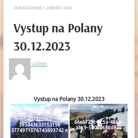
AKTUALIZOVANÉ
7. JANUÁRA 2024
Vystup na Polany
30.12.2023
admin
Vystup na Polany 30.12.2023
407322862
66e6725c-bc5a-486a-
393443633153156
abc9-5b01063cd82c
3774971076743893742 n